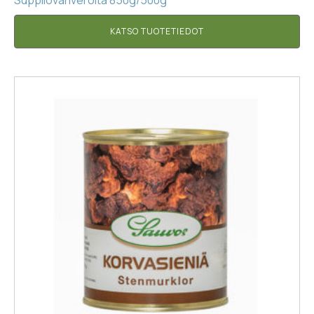
Suppilovahveroita 850g/500g
KATSO TUOTETIEDOT