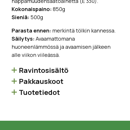
happamuudensäätöainetta (E 330).
Kokonaispaino:
850g
Sieniä:
500g
Parasta ennen:
merkintä tölkin kannessa.
Säilytys:
Avaamattomana
huoneenlämmössä ja avaamisen jälkeen
alle viikon viileässä.
Ravintosisältö
Pakkauskoot
Tuotetiedot