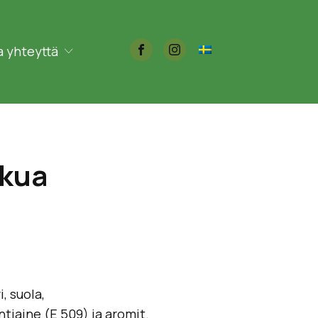
 yhteyttä
kkua
i, suola,
intiaine (E 509) ja aromit.