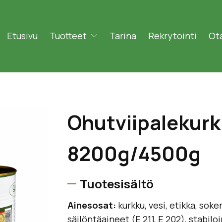
Etusivu
Tuotteet
Tarina
Rekrytointi
Ota
Ohutviipalekur
8200g/4500g
Tuotesisältö
Ainesosat:
kurkku, vesi, etikka, soker
säilöntäaineet (E 211, E 202), stabilo