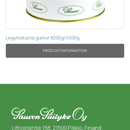
Legymskurna gurkor 8200g/4500g
PRODUKTINFORMATION
Littoistentie 158, 21500 Piikkiö, Finland