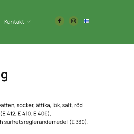
Kontakt
0g
ten, socker, ättika, lök, salt, röd
E 412, E 410, E 406),
ch surhetsreglerandemedel (E 330).