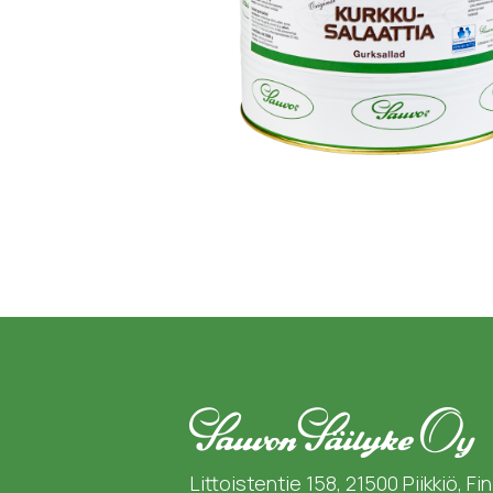
Littoistentie 158, 21500 Piikkiö, Fi