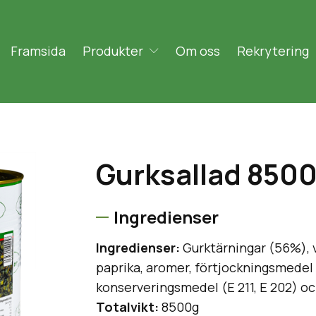
Framsida
Produkter
Om oss
Rekrytering
Gurksallad 850
Ingredienser
Ingredienser:
Gurktärningar (56%), vat
paprika, aromer, förtjockningsmedel (
konserveringsmedel (E 211, E 202) o
Totalvikt:
8500g